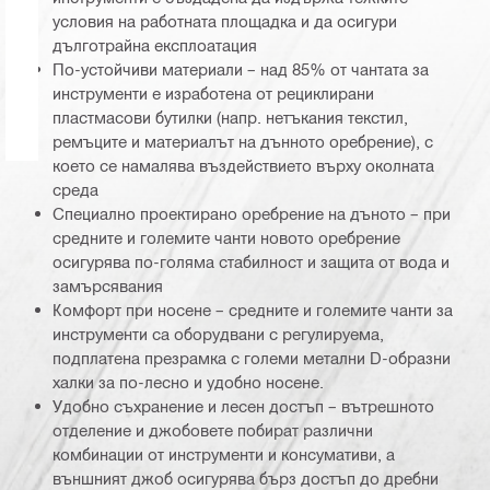
условия на работната площадка и да осигури
дълготрайна експлоатация
По-устойчиви материали – над 85% от чантата за
инструменти е изработена от рециклирани
пластмасови бутилки (напр. нетъкания текстил,
ремъците и материалът на дънното оребрение), с
което се намалява въздействието върху околната
среда
Специално проектирано оребрение на дъното – при
средните и големите чанти новото оребрение
осигурява по-голяма стабилност и защита от вода и
замърсявания
Комфорт при носене – средните и големите чанти за
инструменти са оборудвани с регулируема,
подплатена презрамка с големи метални D-образни
халки за по-лесно и удобно носене.
Удобно съхранение и лесен достъп – вътрешното
отделение и джобовете побират различни
комбинации от инструменти и консумативи, а
външният джоб осигурява бърз достъп до дребни