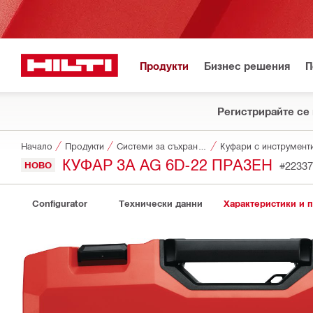
Продукти
Бизнес решения
П
Регистрирайте се 
Начало
Продукти
Системи за съхранение и транспортиране на инструменти
Куфари с инструмент
КУФАР ЗА AG 6D-22 ПРАЗЕН
НОВО
#22337
Configurator
Технически данни
Характеристики и 