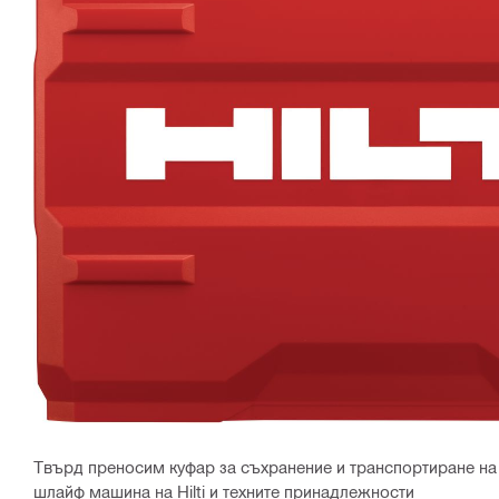
Твърд преносим куфар за съхранение и транспортиране н
шлайф машина на Hilti и техните принадлежности