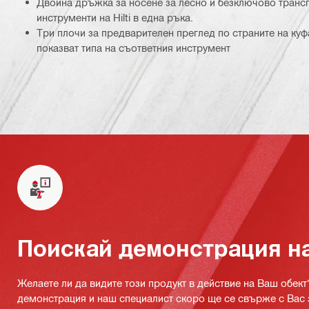
Двойна дръжка за носене за лесно и безключово трансп
инструменти на Hilti в една ръка.
Три плочи за предварителен преглед по страните на куфа
показват типа на съответния инструмент
Поискай демонстрация н
Желаете ли да видите този продукт в действие на Ваш обект
демонстрация и наш специалист скоро ще се свърже с Вас 