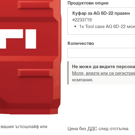
Продуктови опции
Куфар за AG 6D-22 празен
#2233719
1x Tool case AG 6D-22 мо
Количество
Не може да видите персона
Моля, влезте или се регистри
компания.
а вашия ъглошлайф или
Цена без ДДС след отстъпка