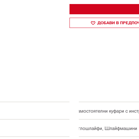
ДОБАВИ В ПРЕДПО
Самостоятелни куфари с инс
Ъглошлайфи, Шлайфмашини