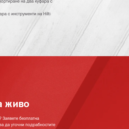
ортиране на два куфара с
ра с инструменти на Hilti
а живо
? Заявете безплатна
за да уточни подрабностите