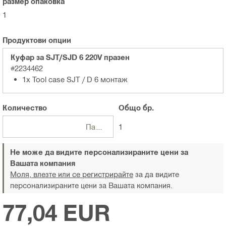
размер опаковка
1
Продуктови опции
Куфар за SJT/SJD 6 220V празен
#2234462
1x Tool case SJT / D 6 монтаж
Количество
Общо
бр.
Пакети
1
Не може да видите персонализираните цени за
Вашата компания
Моля, влезте или се регистрирайте
за да видите
персонализираните цени за Вашата компания.
77,04 EUR