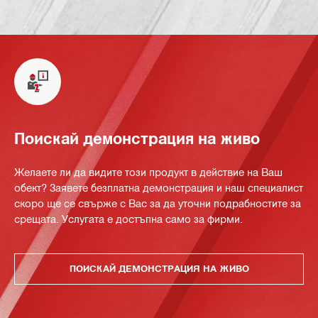
Поискай демонстрация на живо
Желаете ли да видите този продукт в действие на Ваш
обект? Заявете безплатна демонстрация и наш специалист
скоро ще се свърже с Вас за да уточни подрабностите за
срещата. Услугата е достъпна само за фирми.
ПОИСКАЙ ДЕМОНСТРАЦИЯ НА ЖИВО