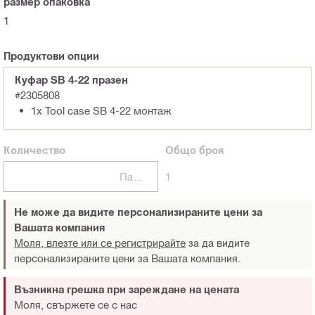
размер опаковка
1
Продуктови опции
Куфар SB 4-22 празен
#2305808
1x Tool case SB 4-22 монтаж
Количество
Общо
броя
Пакети
1
Не може да видите персонализираните цени за
Вашата компания
Моля, влезте или се регистрирайте
за да видите
персонализираните цени за Вашата компания.
Възникна грешка при зареждане на цената
Моля, свържете се с нас