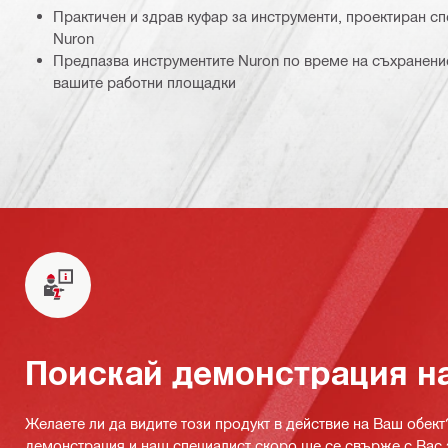
Практичен и здрав куфар за инструменти, проектиран с
Nuron
Предпазва инструментите Nuron по време на съхранени
вашите работни площадки
Поискай демонстрация н
Желаете ли да видите този продукт в действие на Ваш обект
демонстрация и наш специалист скоро ще се свърже с Вас 