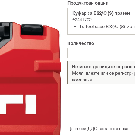
Продуктови опции
Куфар за B22/C (S) празен
#2441702
1x Tool case B22/C (S) мо
Количество
Не може да видите персона
Моля, влезте или се регистри
компания.
Цена без ДДС след отстъпка