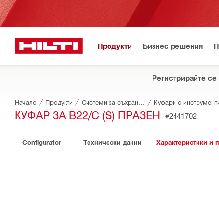
Продукти
Бизнес решения
П
Регистрирайте се 
Начало
Продукти
Системи за съхранение и транспортиране на инструменти
Куфари с инструмент
КУФАР ЗА B22/C (S) ПРАЗЕН
#2441702
Configurator
Технически данни
Характеристики и 