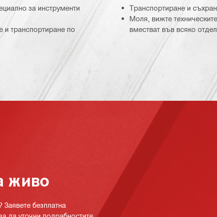
пециално за инструменти
Транспортиране и съхран
Моля, вижте техническите
е и транспортиране по
вместват във всяко отде
а живо
? Заявете безплатна
за да уточни подрабностите