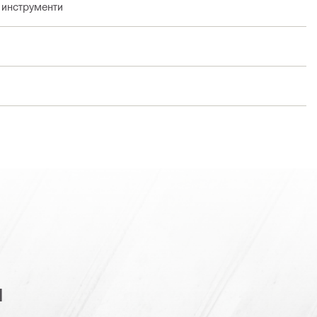
 инструменти
я