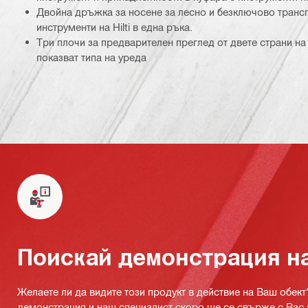
Двойна дръжка за носене за лесно и безключово трансп
инструменти на Hilti в една ръка.
Три плочи за предварителен преглед от двете страни на 
показват типа на уреда
Поискай демонстрация н
Желаете ли да видите този продукт в действие на Ваш обект
демонстрация и наш специалист скоро ще се свърже с Вас 