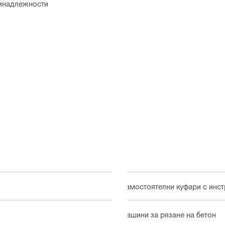
ринадлежности
Самостоятелни куфари с инс
Машини за рязане на бетон