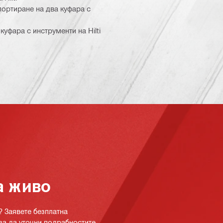
ортиране на два куфара с
куфара с инструменти на Hilti
а живо
? Заявете безплатна
за да уточни подрабностите