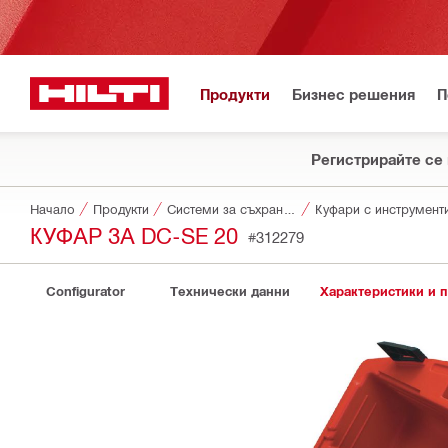
Продукти
Бизнес решения
П
Регистрирайте се 
Начало
Продукти
Системи за съхранение и транспортиране на инструменти
Куфари с инструмент
КУФАР ЗА DC-SE 20
#312279
Configurator
Технически данни
Характеристики и 