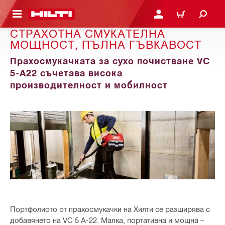
ОСНОВНОТО СЪДЪРЖАНИЕ
ВЛЕЗ ИЛИ СЕ РЕГИСТР
КОЛИЧКА
СТРАХОТНА СМУКАТЕЛНА
МОЩНОСТ, ПЪЛНА ГЪВКАВОСТ
Прахосмукачката за сухо почистване VC
5-A22 съчетава висока
производителност и мобилност
Портфолиото от прахосмукачки на Хилти се разширява с
добавянето на VC 5 A-22. Малка, портативна и мощна –