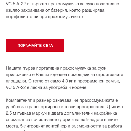
VC 5 A-22 е първата прахосмукачка за сухо почистване
изцяло захранвана от батерия, която разширява
портфолиото ни при прахосмукачките.
ПОРЪЧАЙТЕ СЕГА
Нашата първа портативна прахосмукачка за сухи
приложения е Вашия идеален помощник на строителните
площадки. С тегло от само 4,3 кг и презраменен ремък,
VC 5 A-22 е лесна за употреба и носене.
Компактният и размер означава, че прахосмукачката е
удобна за транспортиране в тесни пространства. Дългият
2,5 м гъвкав маркуч и двата допълнителни накрайника
спомагат за почистването дори и на най-недостъпните
места. 5-литровият контейнер и възможността за работа