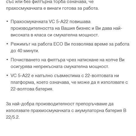
със или без филтърна торба означава, че
прахосмукачката е винаги готова за работа.
Прахосмукачката VC 5-A22 повишава
производителността на Вашия бизнес и Ви дава най-
високата в класа си смукателна мощност.
Режимът на работа ECО Ви позволява време за работа
до 40 минути.
Почистването на филтъра чрез натискане на копче Ви
осигурява непрекъсната смукателна мощност.
VC 5-A22 е напълно съвместима с 22-волтовата ни
платформа, което означава, че може да я използвате с
22-волтова батерия.
За най-добра производителност препоръчваме да
използвате прахмосмукачката с акумулаторна батерия B
22/5.2.