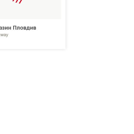
агазин Пловдив
away