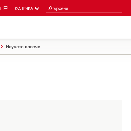
Търси предложения
Търсене
‎
КОЛИЧКА
Научете повече