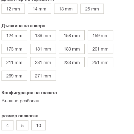
12 mm
14 mm
18 mm
25 mm
Дължина на анкера
124 mm
139 mm
158 mm
159 mm
173 mm
181 mm
183 mm
201 mm
211 mm
231 mm
233 mm
251 mm
269 mm
271 mm
Конфигурация на главата
Външно резбован
размер опаковка
4
5
10