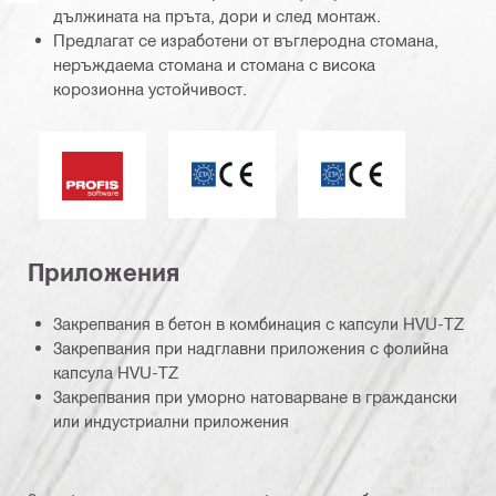
дължината на пръта, дори и след монтаж.
Предлагат се изработени от въглеродна стомана,
неръждаема стомана и стомана с висока
корозионна устойчивост.
ETA_CE_Logo_PDP (3449722)
Маркировка CE
Софтуер PROFIS
Приложения
Закрепвания в бетон в комбинация с капсули HVU-TZ
Закрепвания при надглавни приложения с фолийна
капсула HVU-TZ
Закрепвания при уморно натоварване в граждански
или индустриални приложения