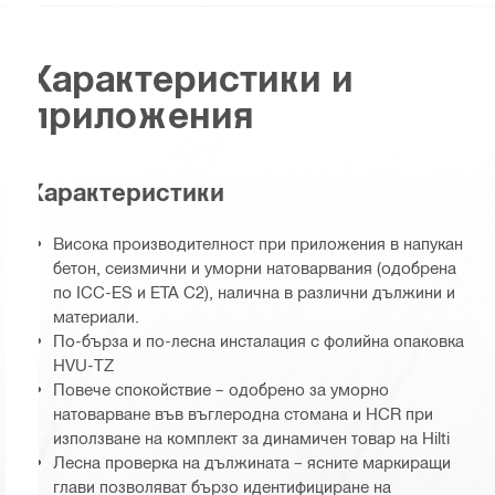
Характеристики и
приложения
Характеристики
Висока производителност при приложения в напукан
бетон, сеизмични и уморни натоварвания (одобрена
по ICC-ES и ETA C2), налична в различни дължини и
материали.
По-бърза и по-лесна инсталация с фолийна опаковка
HVU-TZ
Повече спокойствие – одобрено за уморно
натоварване във въглеродна стомана и HCR при
използване на комплект за динамичен товар на Hilti
Лесна проверка на дължината – ясните маркиращи
глави позволяват бързо идентифициране на