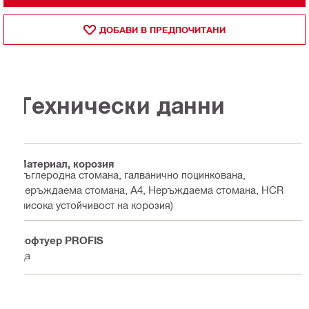
ДОБАВИ В ПРЕДПОЧИТАНИ
Технически данни
Материал, корозия
Въглеродна стомана, галванично поцинкована,
Неръждаема стомана, А4, Неръждаема стомана, HCR
(висока устойчивост на корозия)
Софтуер PROFIS
Да