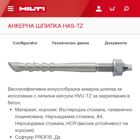
ОСНОВНОТО СЪДЪРЖАНИЕ
ВЛЕЗ ИЛИ СЕ РЕГИСТР
КОЛИЧКА
АНКЕРНА ШПИЛКА HAS-TZ
Configurator
Технически данни
Документи
Високоефективна конусообразна анкерна шпилка за
използване с лепилни капсули HVU-TZ за закрепвания в
бетон.
Материал, корозия: Въглеродна стомана, галванично
поцинкована, Неръждаема стомана, А4,
Неръждаема стомана, HCR (висока устойчивост на
корозия)
Софтуер PROFIS: Да