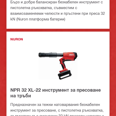
Бърз и добре балансиран безкабелен инструмент с
пистолетна ръкохватка, съвместим с
взаимозаменяеми челюсти и пръстени при преса 32
kN (Nuron платформа батерии)
NURON
NPR 32 XL-22 инструмент за пресоване
на тръби
Предназначен за тежки натоварвания безкабелен
инструмент за пресоване, с пистолетна ръкохватка,
съвместим със сменяеми 32 kN пресови челюсти и