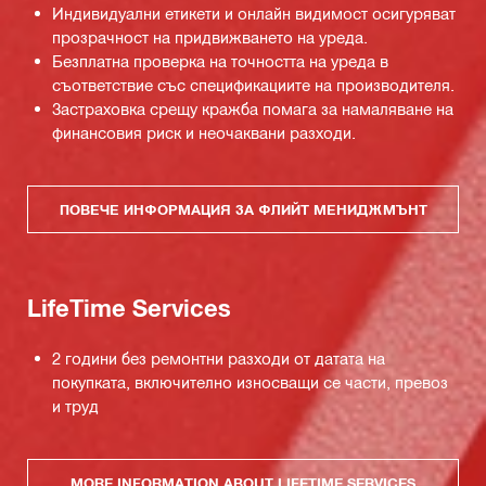
Индивидуални етикети и онлайн видимост осигуряват
прозрачност на придвижването на уреда.
Безплатна проверка на точността на уреда в
съответствие със спецификациите на производителя.
Застраховка срещу кражба помага за намаляване на
финансовия риск и неочаквани разходи.
ПОВЕЧЕ ИНФОРМАЦИЯ ЗА ФЛИЙТ МЕНИДЖМЪНТ
LifeTime Services
2 години без ремонтни разходи от датата на
покупката, включително износващи се части, превоз
и труд
MORE INFORMATION ABOUT LIFETIME SERVICES