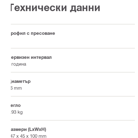
Технически данни
Профил с пресоване
U
Сервизен интервал
1 година
Диаметър
16 mm
Тегло
1.93 kg
Размери (LxWxH)
147 x 45 x 100 mm