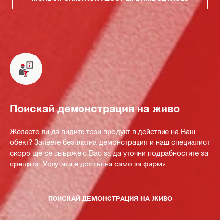
Поискай демонстрация на живо
Желаете ли да видите този продукт в действие на Ваш
обект? Заявете безплатна демонстрация и наш специалист
скоро ще се свърже с Вас за да уточни подрабностите за
срещата. Услугата е достъпна само за фирми.
ПОИСКАЙ ДЕМОНСТРАЦИЯ НА ЖИВО