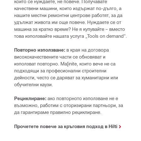
които се нуждаете, не повече. Получавате 
качествени машини, които издържат по-дълго, а 
нашите местни ремонтни центрове работят, за да 
удължат живота им още повече. Нуждаете се от 
машина за кратко време? Не я купувайте – вместо 
това използвайте нашата услуга „Tools on demand“.
Повторно използване:
 в края на договора 
висококачествените части се обновяват и 
използват повторно. Ma[inite, които вече не са 
подходящи за професионални строителни 
дейности, често се даряват за хуманитарни или 
обучителни каузи.
Рециклиране:
 ако повторното използване не е 
възможно, работим с оторизирани партньори, за 
да гарантираме правилно рециклиране.
Прочетете повече за кръговия подход в Hilti