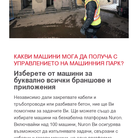
КАКВИ МАШИНИ МОГА ДА ПОЛУЧА С 
УПРАВЛЕНИЕТО НА МАШИННИЯ ПАРК?
Изберете от машини за 
буквално всички браншове и 
приложения
Независимо дали закрепвате кабели и 
тръбопроводи или разбивате бетон, ние ще Ви 
помогнем за задачите Ви. Ще можете също да 
избирате машини на безкабелна платформа Nuron. 
Включвайки над 100 машини, Nuron Ви осигурява 
възможност да изпълнявате задачи, свързани с 
кабелни и газови машини, на една платформа.