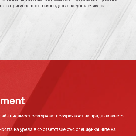
йте с оригиналното ръководство на доставчика на
ement
нлайн видимост осигуряват прозрачност на придвижването
ността на уреда в съответствие със спецификациите на