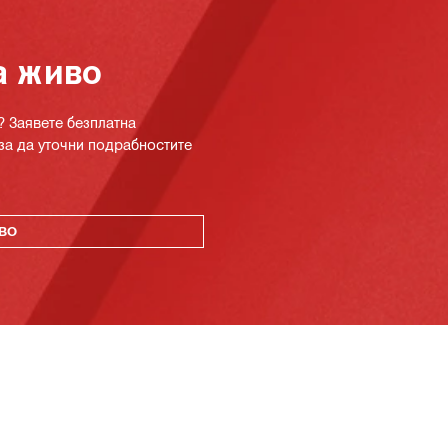
а живо
? Заявете безплатна
за да уточни подрабностите
ВО