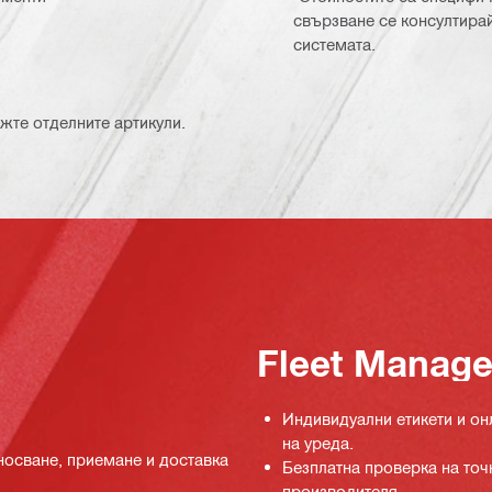
свързване се консултира
системата.
жте отделните артикули.
Fleet Manag
Индивидуални етикети и о
на уреда.
носване, приемане и доставка
Безплатна проверка на точ
производителя.