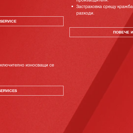
Застраховка срещу кражба
разходи.
SERVICE
ПОВЕЧЕ 
 включително износващи се
SERVICES