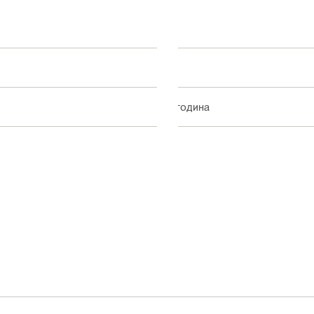
V
1 година