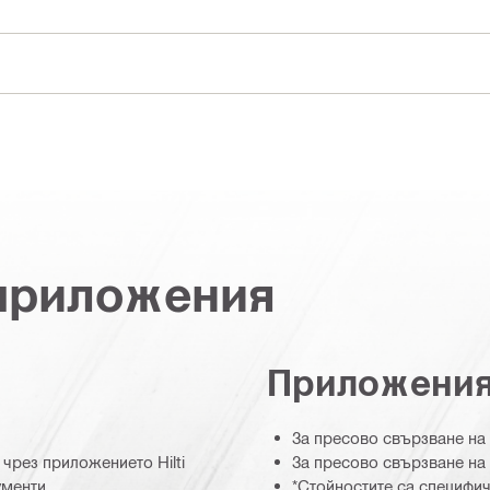
 приложения
Приложени
За пресово свързване на
чрез приложението Hilti
За пресово свързване на
ументи
*Стойностите са специфич