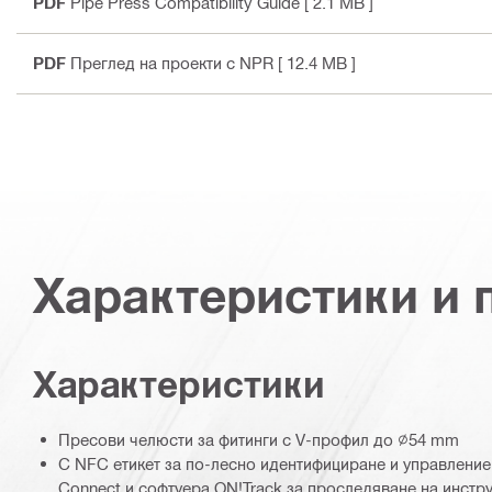
PDF
Pipe Press Compatibility Guide
[ 2.1 MB ]
PDF
Преглед на проекти с NPR
[ 12.4 MB ]
Характеристики и
Характеристики
Пресови челюсти за фитинги с V-профил до ∅54 mm
С NFC етикет за по-лесно идентифициране и управление 
Connect и софтуера ON!Track за проследяване на инстр