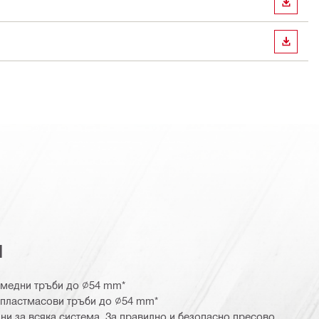
ИЗТЕГ
ИЗТЕГ
я
 медни тръби до ∅54 mm*
 пластмасови тръби до ∅54 mm*
ни за всяка система. За правилно и безопасно пресово