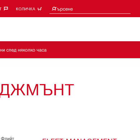
Търси предложения
Търсене
‎
КОЛИЧКА
ни след няколко часа
ИДЖМЪНТ
а Флийт