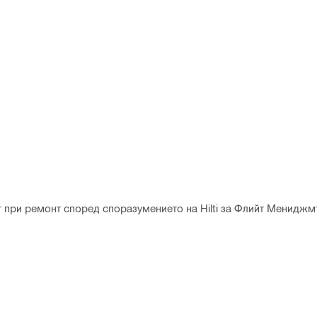
т при ремонт според споразумението на Hilti за Флийт Мениджм