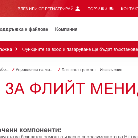
ВЛЕЗ ИЛИ СЕ РЕГИСТРИРАЙ
ПОРЪЧКИ
КОНТАКТ
оддръжка и файлове
Компания
ръжка
Функциите за вход и пазаруване ще бъдат възстанове
Управление на оборудването
Управление на машинния парк
Безплатен ремонт - Изключения
 ЗА ФЛИЙТ МЕН
лючени компоненти:
лугата за безплатен ремонт съгласно споразумението на Hilti з