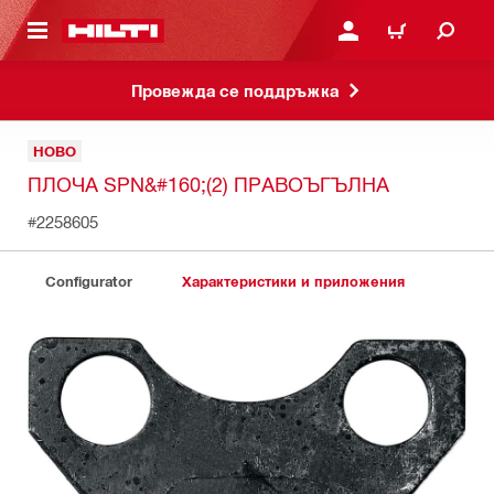
ОСНОВНОТО СЪДЪРЖАНИЕ
ВЛЕЗ ИЛИ СЕ РЕГИСТР
КОЛИЧКА
Провежда се поддръжка
НОВО
ПЛОЧА SPN&#160;(2) ПРАВОЪГЪЛНА
#2258605
Configurator
Характеристики и приложения