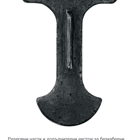
Резервни части и допълнителни екстри за безкабелни