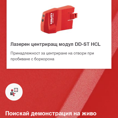
Лазерен центриращ модул DD-ST HCL
Принадлежност за центриране на отвори при
пробиване с боркорона
Поискай демонстрация на живо