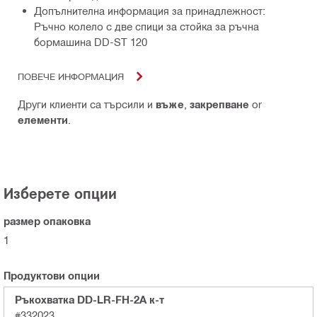
Допълнителна информация за принадлежност:
Ръчно колело с две спици за стойка за ръчна
бормашина DD-ST 120
ПОВЕЧЕ ИНФОРМАЦИЯ
Други клиенти са търсили и
въже
,
закрепване
or
елементи
.
Изберете опции
размер опаковка
1
Продуктови опции
Ръкохватка DD-LR-FH-2A к-т
#332023