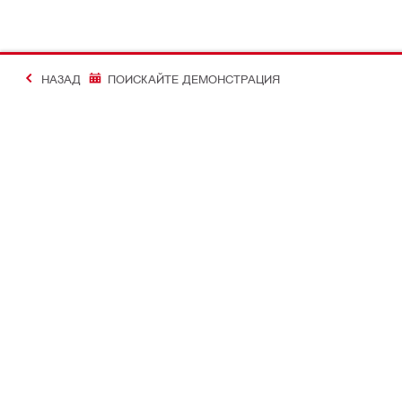
НАЗАД
ПОИСКАЙТЕ ДЕМОНСТРАЦИЯ
#Making Constructi
Контакт
Моят проф
СВЪРЖЕТЕ СЕ С НАС
Преглед на 