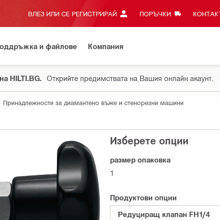
ВЛЕЗ ИЛИ СЕ РЕГИСТРИРАЙ
ПОРЪЧКИ
КОНТАКТ
оддръжка и файлове
Компания
на HILTI.BG.
Открийте предимствата на Вашия онлайн акаунт.
Принадлежности за диамантено въже и стенорезни машини
Изберете опции
размер опаковка
1
Продуктови опции
Редуциращ клапан FH1/4