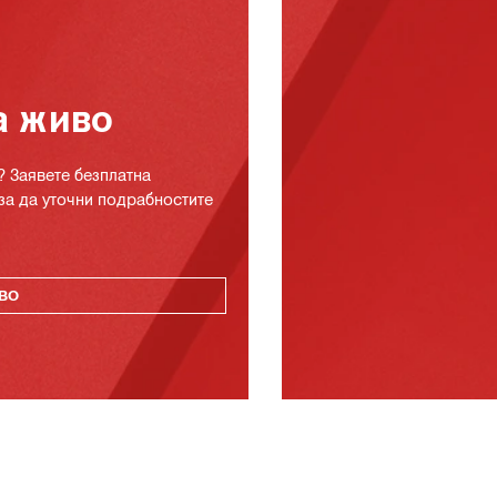
а живо
? Заявете безплатна
за да уточни подрабностите
ВО