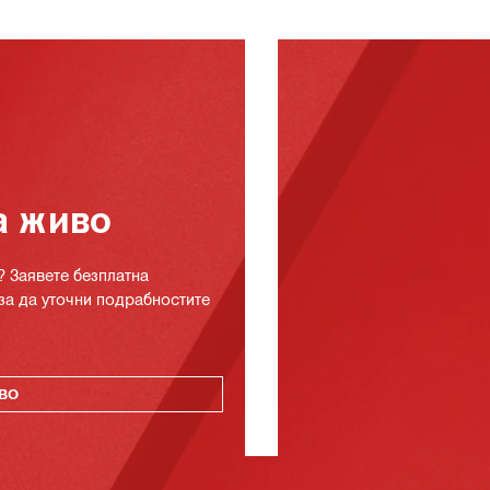
а живо
? Заявете безплатна
за да уточни подрабностите
ВО