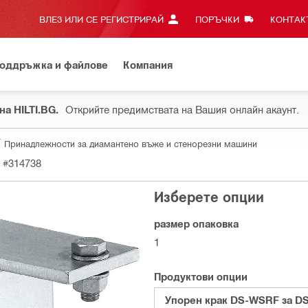
ВЛЕЗ ИЛИ СЕ РЕГИСТРИРАЙ
ПОРЪЧКИ
КОНТАКТ
оддръжка и файлове
Компания
на HILTI.BG.
Открийте предимствата на Вашия онлайн акаунт.
Принадлежности за диамантено въже и стенорезни машини
#314738
Изберете опции
размер опаковка
1
Продуктови опции
Упорен крак DS-WSRF за D