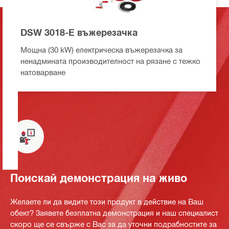
DSW 3018-E въжерезачка
Мощна (30 kW) електрическа въжерезачка за
ненадмината производителност на рязане с тежко
натоварване
Поискай демонстрация на живо
Желаете ли да видите този продукт в действие на Ваш
обект? Заявете безплатна демонстрация и наш специалист
скоро ще се свърже с Вас за да уточни подрабностите за