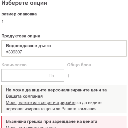
Изберете опции
размер опаковка
1
Продуктови опции
Водоподаване дълго
#339307
Количество
Общо
броя
Пакети
1
Не може да видите персонализираните цени за
Вашата компания
Моля, влезте или се регистрирайте
за да видите
персонализираните цени за Вашата компания.
Възникна грешка при зареждане на цената
Моля, свържете се с нас