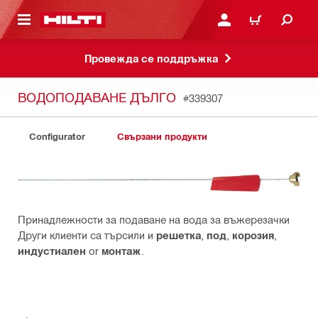
ОСНОВНОТО СЪДЪРЖАНИЕ
ВЛЕЗ ИЛИ СЕ РЕГИСТР
КОЛИЧКА
Провежда се поддръжка
ВОДОПОДАВАНЕ ДЪЛГО
#339307
Configurator
Свързани продукти
Принадлежности за подаване на вода за въжерезачки
Други клиенти са търсили и
решетка
,
под
,
корозия
,
индустиален
or
монтаж
.