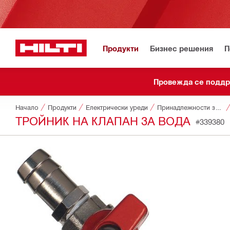
Продукти
Бизнес решения
П
Провежда се подд
Начало
Продукти
Електрически уреди
Принадлежности за уреди
ТРОЙНИК НА КЛАПАН ЗА ВОДА
#339380