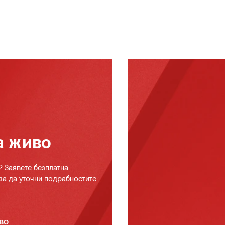
а живо
? Заявете безплатна
за да уточни подрабностите
ВО