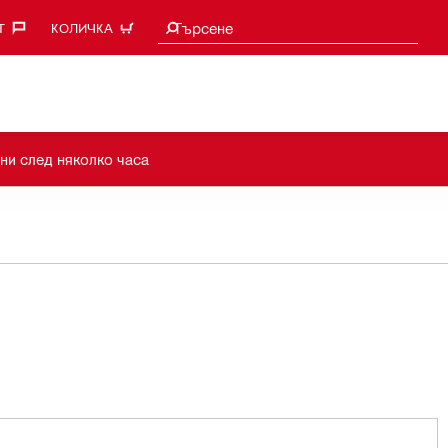
Търси предложения
Търсене
‎
КОЛИЧКА
ни след няколко часа