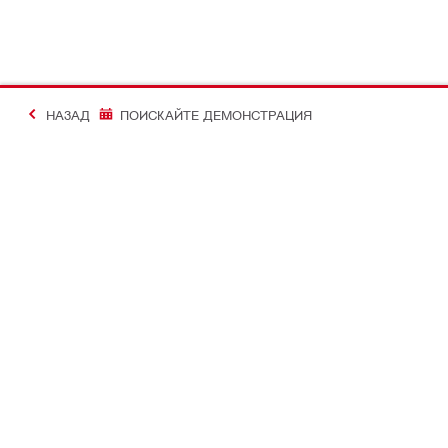
НАЗАД
ПОИСКАЙТЕ ДЕМОНСТРАЦИЯ
#Making Constructi
Контакт
Моят проф
СВЪРЖЕТЕ СЕ С НАС
Преглед на 