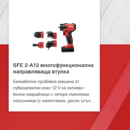
SFE 2-A12 многофункционална
направляваща втулка
Безкабелна пробивна машина от
субкомпактен клас 12 V за литиево-
йонни накрайници с четири сменяеми
патронници (с изместване, десен ъгъл,
безключов 13 mm и шестостенен
държач) за работа в тесни
пространства и около ъгли