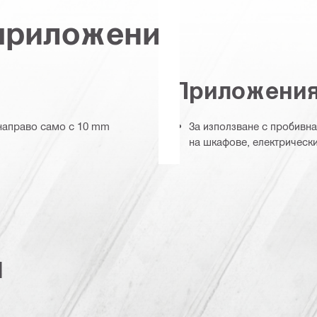
 приложения
Приложени
 направо само с 10 mm
За използване с пробивн
на шкафове, електрическ
и