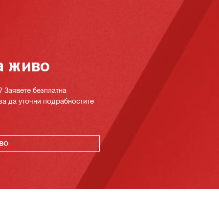
а живо
? Заявете безплатна
за да уточни подрабностите
ВО