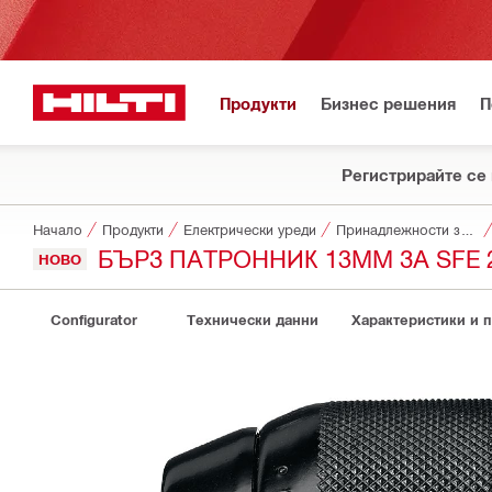
Продукти
Бизнес решения
П
Регистрирайте се 
Начало
Продукти
Електрически уреди
Принадлежности за уреди
БЪРЗ ПАТРОННИК 13MM ЗА SFE 
НОВО
Configurator
Технически данни
Характеристики и 