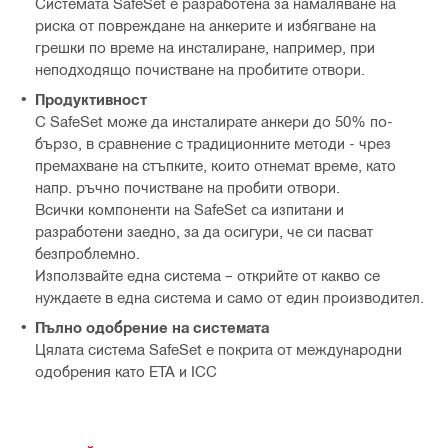
Системата SafeSet е разработена за намаляване на
риска от повреждане на анкерите и избягване на
грешки по време на инсталиране, например, при
неподходящо почистване на пробитите отвори.
Продуктивност
С SafeSet може да инсталирате анкери до 50% по-
бързо, в сравнение с традиционните методи - чрез
премахване на стъпките, които отнемат време, като
напр. ръчно почистване на пробити отвори.
Всички компоненти на SafeSet са изпитани и
разработени заедно, за да осигури, че си пасват
безпроблемно.
Използвайте една система – открийте от какво се
нуждаете в една система и само от един производител.
Пълно одобрение на системата
Цялата система SafeSet е покрита от международни
одобрения като ETA и ICC