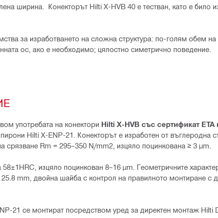
ена ширина. Конекторът Hilti X-HVB 40 е тестван, като е било 
мства за изработването на сложна структура: по-голям обем на 
нната ос, ако е необходимо; цялостно симетрично поведение.
ИЕ
твом употребата на конектори
Hilti X-HVB със сертификат ETA 
 пирони Hilti X-ENP-21. Конекторът е изработен от въглеродна с
на срязване Rm = 295–350 N/mm2, изцяло поцинкована ≥ 3 μm.
а 58±1HRC, изцяло поцинкован 8–16 μm. Геометричните характе
 25.8 mm, двойна шайба с контрол на правилното монтиране с 
-ENP-21 се монтират посредством уред за директен монтаж Hilti 