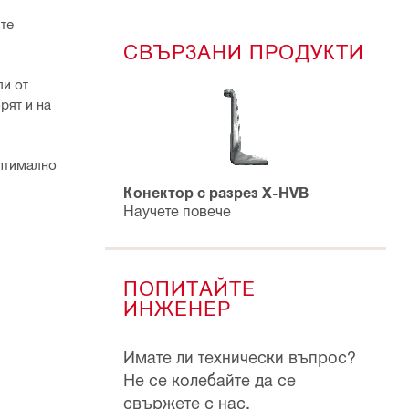
те
СВЪРЗАНИ ПРОДУКТИ
ли от
рят и на
оптимално
Конектор с разрез X-HVB
Научете повече
ПОПИТАЙТЕ
ИНЖЕНЕР
Имате ли технически въпрос?
Не се колебайте да се
свържете с нас.