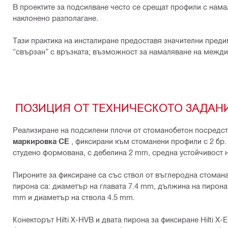
В проектите за подсилване често се срещат профили с намал
наклонено разполагане.
Тази практика на инсталиране предоставя значителни преди
“свързан” с връзката; възможност за намаляване на межди
ПОЗИЦИЯ ОТ ТЕХНИЧЕСКОТО ЗАДАН
Реализиране на подсилени плочи от стоманобетон посредс
маркировка CE
, фиксирани към стоманени профили с 2 бр.
студено формована, с дебелина 2 mm, средна устойчивост 
Пироните за фиксиране са със ствол от въглеродна стоман
пирона са: диаметър на главата 7.4 mm, дължина на пирона
mm и диаметър на ствола 4.5 mm.
Конекторът Hilti X-HVB и двата пирона за фиксиране Hilti X