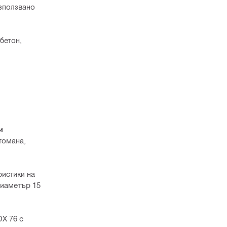
използвано
бетон,
и
томана,
ристики на
диаметър 15
DX 76 с