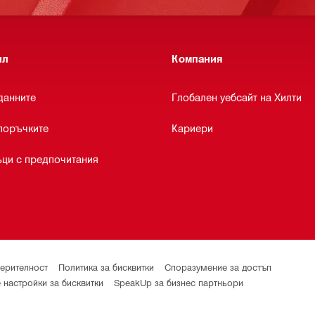
ил
Компания
данните
Глобален уебсайт на Хилти
поръчките
Кариери
ци с предпочитания
верителност
Политика за бисквитки
Споразумение за достъп
 настройки за бисквитки
SpeakUp за бизнес партньори