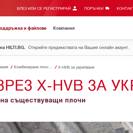
ВЛЕЗ ИЛИ СЕ РЕГИСТРИРАЙ
ПОРЪЧКИ
КОНТАКТ
оддръжка и файлове
Компания
на HILTI.BG.
Открийте предимствата на Вашия онлайн акаунт.
ения
Комбинирани плочи HVB
X-HVB за укрепване
ЗРЕЗ X-HVB ЗА У
 на съществуващи плочи