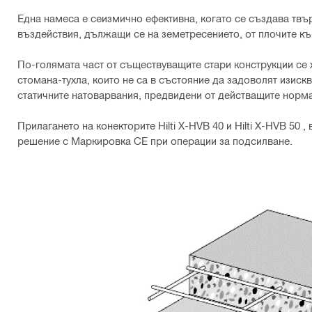
Една намеса е сеизмично ефективна, когато се създава твъ
въздействия, дължащи се на земетресението, от плочите къ
По-голямата част от съществуващите стари конструкции се х
стомана-тухла, които не са в състояние да задоволят изиск
статичните натоварвания, предвидени от действащите норм
Прилагането на конекторите Hilti X-HVB 40 и Hilti X-HVB 50 
решение с Маркировка CE при операции за подсилване.