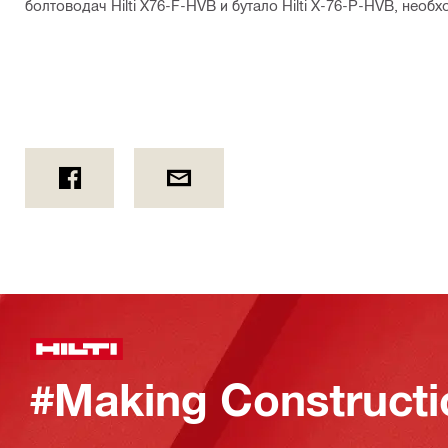
болтоводач Hilti X76-F-HVB и бутало Hilti X-76-P-HVB, необ
#Making Constructi