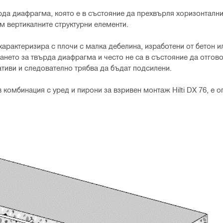
рда диафрагма, която e в състояние да прехвърля хоризонтални
м вертикалните структурни елементи.
арактеризира с плочи с малка дебелина, изработени от бетон и
ването за твърда диафрагма и често не са в състояние да отгово
ативи и следователно трябва да бъдат подсилени.
, в комбинация с уред и пирони за взривен монтаж Hilti DX 76, е 